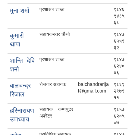
प्रशासन शाखा
९८४६
मुना शर्मा
९४८५
६८
सहायकस्तर चौथो
९८४७
कुमारी
६५५९
थापा
३२
प्रशासन शाखा
९८४७
शान्ति देवि
६२४०
शर्मा
४६
रोजगार सहायक
balchandrarija
९८६९
बालचन्द्र
l@gmail.com
२९७९
रिजाल
११
सहायक कम्पयुटर
९८५७
हरिनारायण
अपरेटर
६२०५
उपाध्याय
०७
प्राविधिक सहायक
९८४७