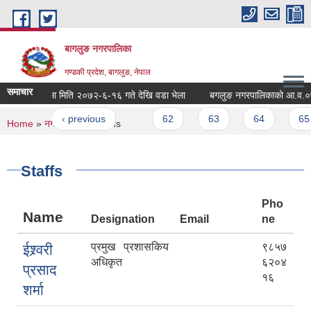
Skip to main content
बागलुङ नगरपालिका
गण्डकी प्रदेश, बागलुङ, नेपाल
समाचार
रपालिकामा मिति २०७२-६-१६ गते देखि वडा भेला
बगलुङ नगरपालिकाको आ.व.०७१ -०७२ 
ges
st
‹ previous
…
62
63
64
65
You are here
Home
»
नगर परिचय
» Staffs
Staffs
Pho
Name
Designation
Email
ne
प्रमुख प्रशासकिय
९८५७
ईश्र्वरी
अधिकृत
६२०४
प्रसाद
१६
शर्मा