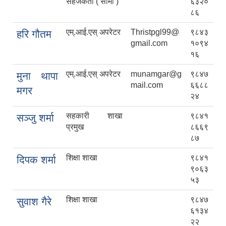
सहजकर्ता ( सामी )
६३२०
८६
एम्.आई.एस् अपरेटर
Thristpgl99@
९८४३
हरि गौतम
gmail.com
१०९४
१६
एम्.आई.एस् अपरेटर
munamgar@g
९८४७
मुना थापा
mail.com
६६८८
मगर
२४
सहकारी शाखा
९८४१
सञ्जु शर्मा
प्रमुख
८६६९
८७
शिक्षा शाखा
९८४१
दिपक शर्मा
९०६३
५३
शिक्षा शाखा
९८४७
सुवाश गैरे
६१३४
२२