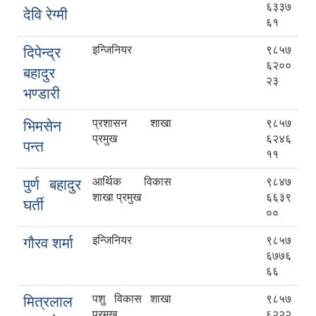
६३३७
देवि रेग्मी
६१
इन्जिनियर
९८५७
दिपेन्द्र
६२००
बहादुर
२३
भण्डारी
प्रशासन शाखा
९८५७
भिमसेन
प्रमुख
६२४६
पन्त
११
आर्थिक विकास
९८४७
पुर्ण बहादुर
शाखा प्रमुख
६६३९
घर्ती
००
इन्जिनियर
९८५७
गौरव शर्मा
६७७६
६६
पशु विकास शाखा
९८५७
मित्रलाल
प्रमुख
६२२२