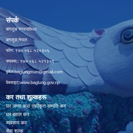
संपर्क
बागलुङ नगरपालिका
बागलुङ,नेपाल.
फोन: ९७७ ०६८ ५२०३०६
फ्याक्स;: ९७७ ०६८ ५२१३०९
इमेल:
baglungmun@gmail.com
वेबसाइट:
www.baglung.gov.np
कर तथा शुल्कहरू
घर जग्गा कर/ एकीकृत सम्पति कर
घर बहाल कर
व्यवसाय कर
सेवा शुल्क