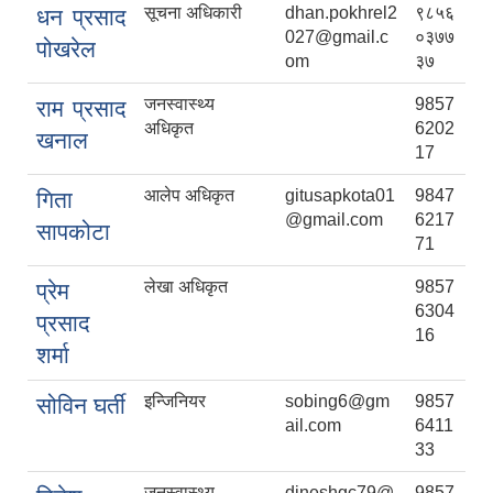
सूचना अधिकारी
dhan.pokhrel2
९८५६
धन प्रसाद
027@gmail.c
०३७७
पोखरेल
om
३७
जनस्वास्थ्य
9857
राम प्रसाद
अधिकृत
6202
खनाल
17
आलेप अधिकृत
gitusapkota01
9847
गिता
@gmail.com
6217
सापकोटा
71
आर्थिक वर्ष २०८२/०८३ को नीति तथा कार्यक्रम, योजना र बजेट पुस्तक
लेखा अधिकृत
9857
प्रेम
6304
प्रसाद
16
शर्मा
इन्जिनियर
sobing6@gm
9857
सोविन घर्ती
ail.com
6411
33
जनस्वास्थ्य
dineshgc79@
9857