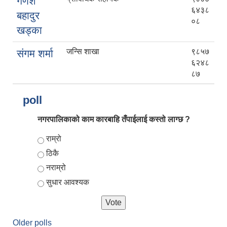
गणेश
६४३८
बहादुर
०८
खड्का
जन्सि शाखा
९८५७
संगम शर्मा
६२४८
८७
poll
नगरपालिकाको काम कारबाहि तँपाईलाई कस्तो लाग्छ ?
Choices
राम्रो
ठिकै
नराम्रो
सुधार आवश्यक
Older polls