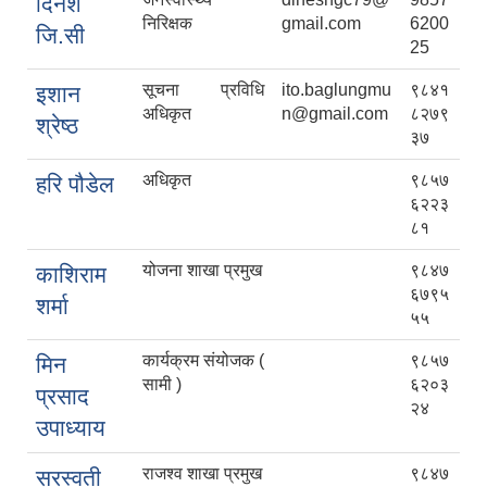
दिनेश
निरिक्षक
gmail.com
6200
जि.सी
25
सूचना प्रविधि
ito.baglungmu
९८४१
इशान
अधिकृत
n@gmail.com
८२७९
श्रेष्ठ
३७
अधिकृत
९८५७
हरि पौडेल
६२२३
८१
योजना शाखा प्रमुख
९८४७
काशिराम
६७९५
शर्मा
५५
कार्यक्रम संयोजक (
९८५७
मिन
सामी )
६२०३
प्रसाद
२४
उपाध्याय
राजश्व शाखा प्रमुख
९८४७
सरस्वती