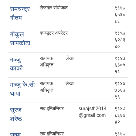
रोजगार संयोजक
९८४७
रामचन्द्र
६५६०
गौतम
८६
कम्प्यूटर अपरेटर
९८५७
गोकुल
६२८३
सापकोटा
४०
सहायक लेखा
९८४७
मञ्जु
अधिकृत
६३०५
कार्की
१८
सहायक लेखा
९८४४
मञ्जु के.सी
अधिकृत
७३६७
थापा
९६
सव.इन्जिनियर
surajsth2014
९८४७
सुरज
@gmail.com
६६६४
श्रेष्ठ
४२
सव.इन्जिनियर
९८४७
सुष्मा