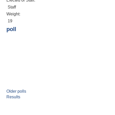
Elected or Staff:
Staff
Weight:
19
poll
Older polls
Results