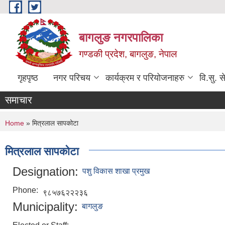
Skip to main content
बागलुङ नगरपालिका
गण्डकी प्रदेश, बागलुङ, नेपाल
गृहपृष्ठ
नगर परिचय
कार्यक्रम र परियोजनाहरु
वि.सु. स
समाचार
You are here
Home
» मित्रलाल सापकोटा
मित्रलाल सापकोटा
Designation:
पशु विकास शाखा प्रमुख
Phone:
९८५७६२२२३६
Municipality:
बागलुङ