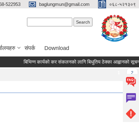
68-522953
baglungmun@gmail.com
०६८-५२१३०९
Search form
Search
्यालयहरु
संपर्क
Download
बिभिन्न कार्यको कर संकलनको लागि बिधुतिय ठेक्का आह्वानको सूचना !!!
Pages
1
2