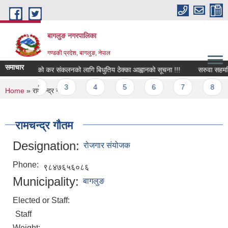
Skip to main content
बागलुङ नगरपालिका
गण्डकी प्रदेश, बागलुङ, नेपाल
समाचार
बिभिन्न कार्यको कर संकलनको लागि बिधुतिय ठेक्का आह्वानको सूचना !!!
सरुवा सहमतिको 
Pages
1
2
3
4
5
6
7
8
You are here
Home
» रामचन्द्र गौतम
रामचन्द्र गौतम
Designation:
रोजगार संयोजक
Phone:
९८४७६५६०८६
Municipality:
बागलुङ
Elected or Staff:
Staff
Weight: