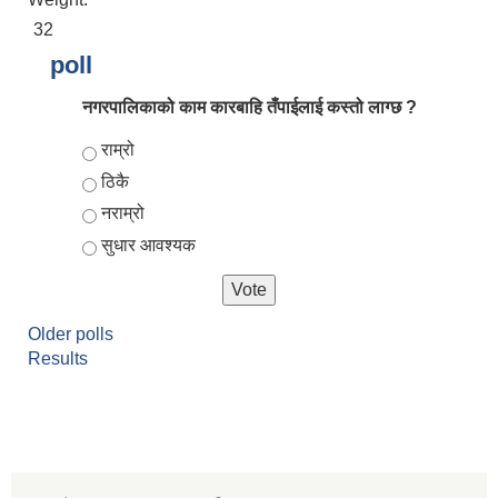
32
poll
नगरपालिकाको काम कारबाहि तँपाईलाई कस्तो लाग्छ ?
Choices
राम्रो
ठिकै
नराम्रो
सुधार आवश्यक
आर्थिक वर्ष २०८२/०८३ को नीति तथा कार्यक्रम, योजना र बजेट पुस्तक
Older polls
Results