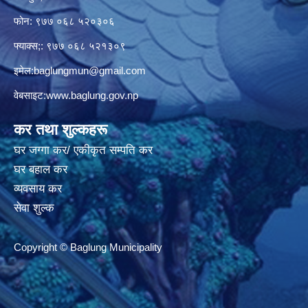
फोन: ९७७ ०६८ ५२०३०६
फ्याक्स;: ९७७ ०६८ ५२१३०९
इमेल:
baglungmun@gmail.com
वेबसाइट:
www.baglung.gov.np
कर तथा शुल्कहरू
घर जग्गा कर/ एकीकृत सम्पति कर
घर बहाल कर
व्यवसाय कर
सेवा शुल्क
Copyright © Baglung Municipality