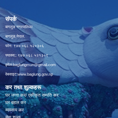
संपर्क
बागलुङ नगरपालिका
बागलुङ,नेपाल.
फोन: ९७७ ०६८ ५२०३०६
फ्याक्स;: ९७७ ०६८ ५२१३०९
इमेल:
baglungmun@gmail.com
वेबसाइट:
www.baglung.gov.np
कर तथा शुल्कहरू
घर जग्गा कर/ एकीकृत सम्पति कर
घर बहाल कर
व्यवसाय कर
सेवा शुल्क