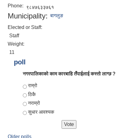
Phone:
९८४७६३३७६१
Municipality:
बागलुङ
Elected or Staff:
Staff
Weight:
11
poll
नगरपालिकाको काम कारबाहि तँपाईलाई कस्तो लाग्छ ?
आर्थिक वर्ष २०८२/०८३ को नीति तथा कार्यक्रम, योजना र बजेट पुस्तक
Choices
राम्रो
ठिकै
नराम्रो
सुधार आवश्यक
Older polls