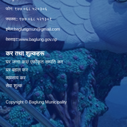
फोन: ९७७ ०६८ ५२०३०६
फ्याक्स;: ९७७ ०६८ ५२१३०९
इमेल:
baglungmun@gmail.com
वेबसाइट:
www.baglung.gov.np
कर तथा शुल्कहरू
घर जग्गा कर/ एकीकृत सम्पति कर
घर बहाल कर
व्यवसाय कर
सेवा शुल्क
Copyright © Baglung Municipality