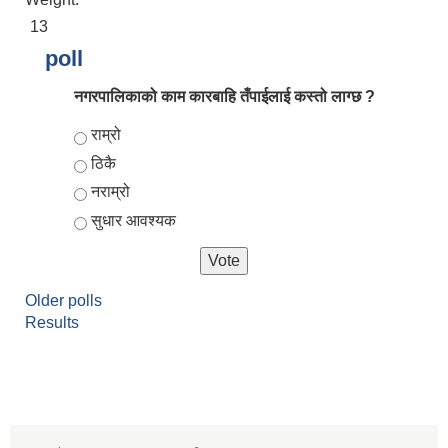
13
poll
नगरपालिकाको काम कारबाहि तँपाईलाई कस्तो लाग्छ ?
Choices
राम्रो
ठिकै
नराम्रो
सुधार आवश्यक
आर्थिक वर्ष २०८२/०८३ को नीति तथा कार्यक्रम, योजना र बजेट पुस्तक
Older polls
Results