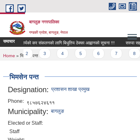
Skip to main content
बागलुङ नगरपालिका
गण्डकी प्रदेश, बागलुङ, नेपाल
समाचार
बिभिन्न कार्यको कर संकलनको लागि बिधुतिय ठेक्का आह्वानको सूचना !!!
सरुवा सहमति
Pages
1
2
3
4
5
6
7
8
You are here
Home
» भिमसेन पन्त
भिमसेन पन्त
Designation:
प्रशासन शाखा प्रमुख
Phone:
९८५७६२४६११
Municipality:
बागलुङ
Elected or Staff:
Staff
Weight: