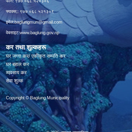
फोन: ९७७ ०६८ ५२०३०६
फ्याक्स;: ९७७ ०६८ ५२१३०९
इमेल:
baglungmun@gmail.com
वेबसाइट:
www.baglung.gov.np
कर तथा शुल्कहरू
घर जग्गा कर/ एकीकृत सम्पति कर
घर बहाल कर
व्यवसाय कर
सेवा शुल्क
Copyright © Baglung Municipality