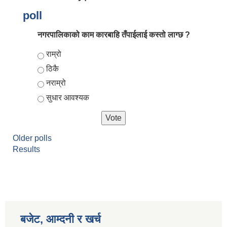
poll
नगरपालिकाको काम कारबाहि तँपाईलाई कस्तो लाग्छ ?
Choices
राम्रो
ठिकै
नराम्रो
सुधार आवश्यक
आर्थिक वर्ष २०८२/०८३ को नीति तथा कार्यक्रम, योजना र बजेट पुस्तक
Older polls
Results
बजेट, आम्दनी र खर्च