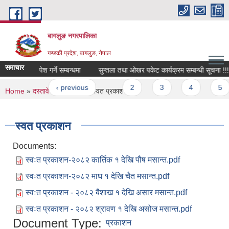
Skip to main content
बागलुङ नगरपालिका
गण्डकी प्रदेश, बागलुङ, नेपाल
समाचार
उ कोटेशन पेश गर्ने सम्बन्धमा
सुन्तला तथा ओखर पकेट कार्यक्रम सम्बन्धी सूचना !!!
ages
« first
‹ previous
…
2
3
4
5
You are here
Home
»
दस्तावेज
»
प्रकाशन
» स्वत प्रकाशन
स्वत प्रकाशन
Documents:
स्वःत प्रकाशन-२०८२ कार्तिक १ देखि पौष मसान्त.pdf
स्वःत प्रकाशन-२०८२ माघ १ देखि चैत मसान्त.pdf
स्वःत प्रकाशन - २०८२ बैशाख १ देखि असार मसान्त.pdf
स्वःत प्रकाशन - २०८२ श्रावण १ देखि असोज मसान्त.pdf
Document Type:
प्रकाशन