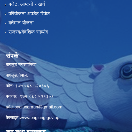
बजेट, आम्दनी र खर्च
परियोजना अपडेट रिपोर्ट
वर्तमान योजना
राजस्व/वैदेशिक सहयोग
संपर्क
बागलुङ नगरपालिका
बागलुङ,नेपाल.
फोन: ९७७ ०६८ ५२०३०६
फ्याक्स;: ९७७ ०६८ ५२१३०९
इमेल:
baglungmun@gmail.com
वेबसाइट:
www.baglung.gov.np