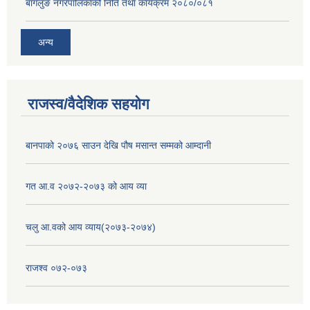
बागलुङ नगरपालिकाको निति तथा कार्यक्रम २०८०/०८१
अन्य
राजस्व/वैदेशिक सहयोग
बानपाको २०७६ साउन देखि पौष मसान्त सम्मको आम्दानी
गत आ.व २०७२-२०७३ को आय व्या
चलु आ.वको आय व्याय(२०७३-२०७४)
राजश्व ०७२-०७३