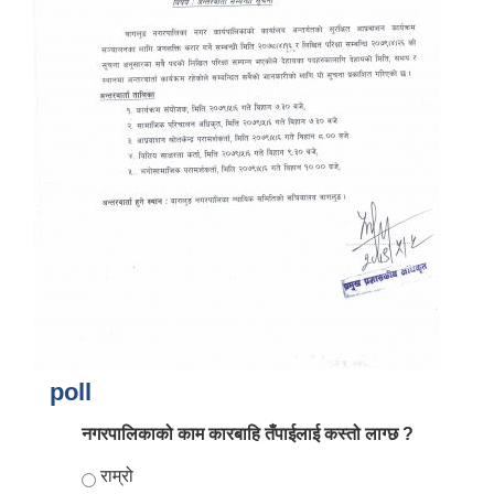
आर्थिक वर्ष २०८२/०८३ को नीति तथा कार्यक्रम, योजना र बजेट पुस्तक
poll
नगरपालिकाको काम कारबाहि तँपाईलाई कस्तो लाग्छ ?
Choices
राम्रो