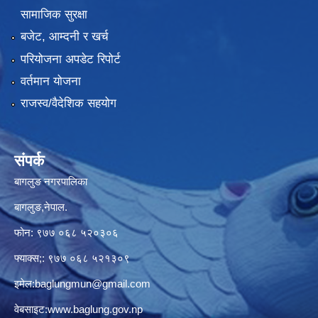
सामाजिक सुरक्षा
बजेट, आम्दनी र खर्च
परियोजना अपडेट रिपोर्ट
वर्तमान योजना
राजस्व/वैदेशिक सहयोग
संपर्क
बागलुङ नगरपालिका
बागलुङ,नेपाल.
फोन: ९७७ ०६८ ५२०३०६
फ्याक्स;: ९७७ ०६८ ५२१३०९
इमेल:
baglungmun@gmail.com
वेबसाइट:
www.baglung.gov.np