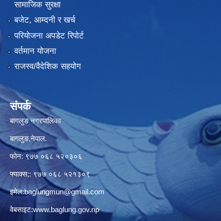
सामाजिक सुरक्षा
बजेट, आम्दनी र खर्च
परियोजना अपडेट रिपोर्ट
वर्तमान योजना
राजस्व/वैदेशिक सहयोग
संपर्क
बागलुङ नगरपालिका
बागलुङ,नेपाल.
फोन: ९७७ ०६८ ५२०३०६
फ्याक्स;: ९७७ ०६८ ५२१३०९
इमेल:
baglungmun@gmail.com
वेबसाइट:
www.baglung.gov.np