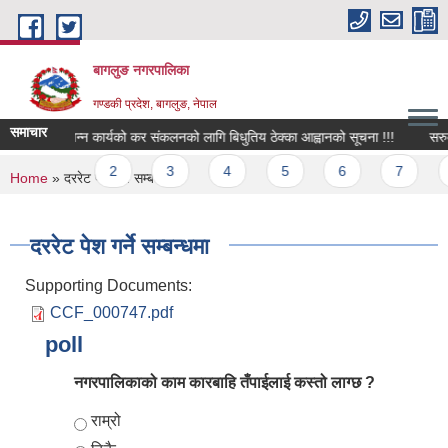
Skip to main content
बागलुङ नगरपालिका
गण्डकी प्रदेश, बागलुङ, नेपाल
समाचार
बिभिन्न कार्यको कर संकलनको लागि बिधुतिय ठेक्का आह्वानको सूचना !!!
सरुवा 
Pages
1
2
3
4
5
6
7
8
You are here
Home
» दररेट पेश गर्ने सम्बन्धमा
दररेट पेश गर्ने सम्बन्धमा
Supporting Documents:
CCF_000747.pdf
poll
नगरपालिकाको काम कारबाहि तँपाईलाई कस्तो लाग्छ ?
Choices
राम्रो