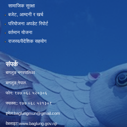
सामाजिक सुरक्षा
बजेट, आम्दनी र खर्च
परियोजना अपडेट रिपोर्ट
वर्तमान योजना
राजस्व/वैदेशिक सहयोग
संपर्क
बागलुङ नगरपालिका
बागलुङ,नेपाल.
फोन: ९७७ ०६८ ५२०३०६
फ्याक्स;: ९७७ ०६८ ५२१३०९
इमेल:
baglungmun@gmail.com
वेबसाइट:
www.baglung.gov.np