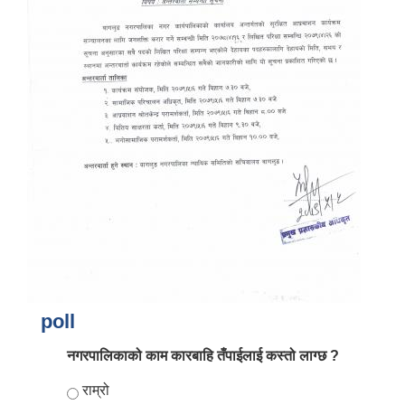
आर्थिक वर्ष २०८२/०८३ को नीति तथा कार्यक्रम, योजना र बजेट पुस्तक
poll
नगरपालिकाको काम कारबाहि तँपाईलाई कस्तो लाग्छ ?
Choices
राम्रो