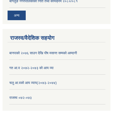
बागलुङ नगरपालिकाको निति तथा कार्यक्रम २०८०/०८१
अन्य
राजस्व/वैदेशिक सहयोग
बानपाको २०७६ साउन देखि पौष मसान्त सम्मको आम्दानी
गत आ.व २०७२-२०७३ को आय व्या
चलु आ.वको आय व्याय(२०७३-२०७४)
राजश्व ०७२-०७३