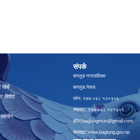
संपर्क
बागलुङ नगरपालिका
ा
 खर्च
बागलुङ,नेपाल.
 रिपोर्ट
फोन: ९७७ ०६८ ५२०३०६
फ्याक्स;: ९७७ ०६८ ५२१३०९
क सहयोग
इमेल:
baglungmun@gmail.com
वेबसाइट:
www.baglung.gov.np