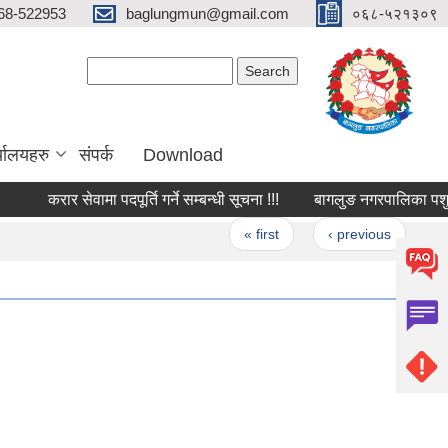
68-522953
baglungmun@gmail.com
०६८-५२१३०९
Search form
Search
्यालयहरु
संपर्क
Download
करार सेवामा पदपूर्ति गर्ने सम्बन्धी सूचना !!!
बागलुङ नगरपालिका पशु सेवा 
Pages
« first
‹ previous
…
3