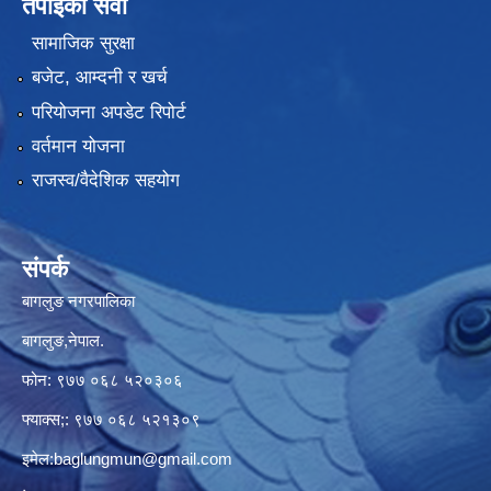
तपाईंको सेवा
सामाजिक सुरक्षा
बजेट, आम्दनी र खर्च
परियोजना अपडेट रिपोर्ट
वर्तमान योजना
राजस्व/वैदेशिक सहयोग
संपर्क
बागलुङ नगरपालिका
बागलुङ,नेपाल.
फोन: ९७७ ०६८ ५२०३०६
फ्याक्स;: ९७७ ०६८ ५२१३०९
इमेल:
baglungmun@gmail.com