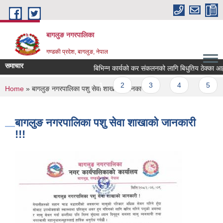
Skip to main content
बागलुङ नगरपालिका
गण्डकी प्रदेश, बागलुङ, नेपाल
समाचार
बिभिन्न कार्यको कर संकलनको लागि बिधुतिय ठेक्का आह्वान
Pages
1
2
3
4
5
You are here
Home
» बागलुङ नगरपालिका पशु सेवा शाखाको जानकारी !!!
बागलुङ नगरपालिका पशु सेवा शाखाको जानकारी
!!!