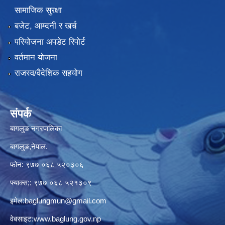
सामाजिक सुरक्षा
बजेट, आम्दनी र खर्च
परियोजना अपडेट रिपोर्ट
वर्तमान योजना
राजस्व/वैदेशिक सहयोग
संपर्क
बागलुङ नगरपालिका
बागलुङ,नेपाल.
फोन: ९७७ ०६८ ५२०३०६
फ्याक्स;: ९७७ ०६८ ५२१३०९
इमेल:
baglungmun@gmail.com
वेबसाइट:
www.baglung.gov.np