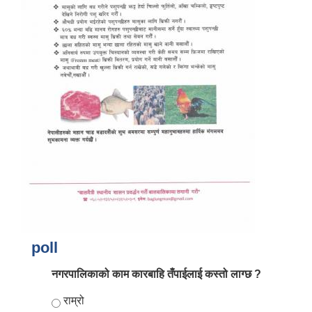
आर्थिक वर्ष २०८२/०८३ को नीति तथा कार्यक्रम, योजना र बजेट पुस्तक
poll
नगरपालिकाको काम कारबाहि तँपाईलाई कस्तो लाग्छ ?
Choices
राम्रो