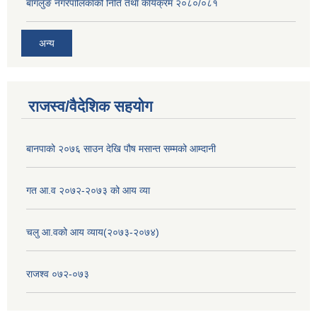
बागलुङ नगरपालिकाको निति तथा कार्यक्रम २०८०/०८१
अन्य
राजस्व/वैदेशिक सहयोग
बानपाको २०७६ साउन देखि पौष मसान्त सम्मको आम्दानी
गत आ.व २०७२-२०७३ को आय व्या
चलु आ.वको आय व्याय(२०७३-२०७४)
राजश्व ०७२-०७३