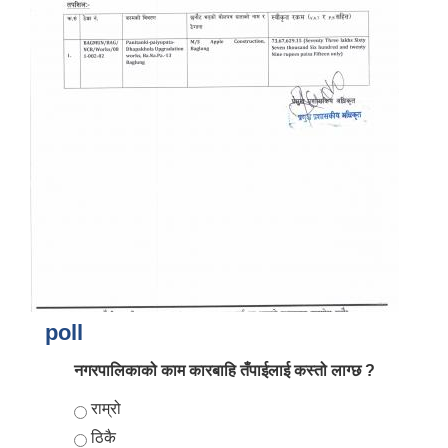
आर्थिक वर्ष २०८२/०८३ को नीति तथा कार्यक्रम, योजना र बजेट पुस्तक
poll
नगरपालिकाको काम कारबाहि तँपाईलाई कस्तो लाग्छ ?
Choices
राम्रो
ठिकै