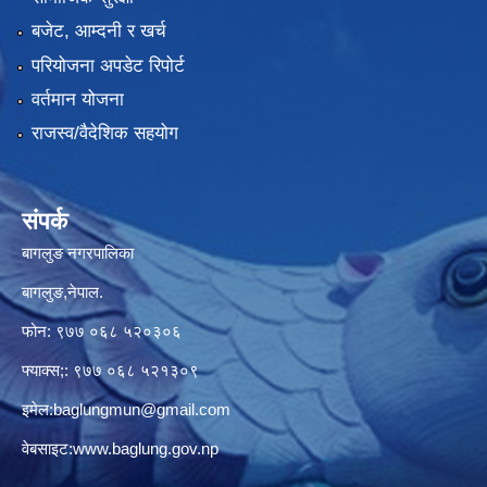
बजेट, आम्दनी र खर्च
परियोजना अपडेट रिपोर्ट
वर्तमान योजना
राजस्व/वैदेशिक सहयोग
संपर्क
बागलुङ नगरपालिका
बागलुङ,नेपाल.
फोन: ९७७ ०६८ ५२०३०६
फ्याक्स;: ९७७ ०६८ ५२१३०९
इमेल:
baglungmun@gmail.com
वेबसाइट:
www.baglung.gov.np