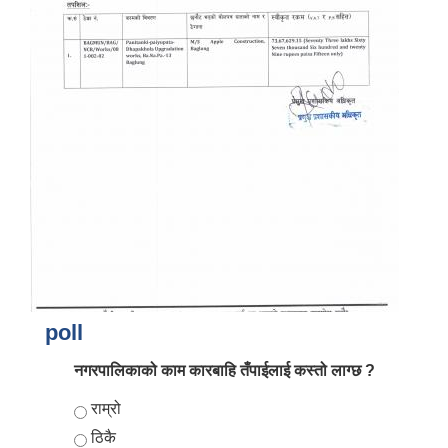
आर्थिक वर्ष २०८२/०८३ को नीति तथा कार्यक्रम, योजना र बजेट पुस्तक
poll
नगरपालिकाको काम कारबाहि तँपाईलाई कस्तो लाग्छ ?
Choices
राम्रो
ठिकै