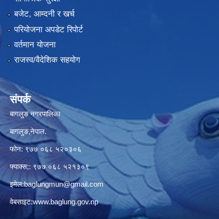
बजेट, आम्दनी र खर्च
परियोजना अपडेट रिपोर्ट
वर्तमान योजना
राजस्व/वैदेशिक सहयोग
संपर्क
बागलुङ नगरपालिका
बागलुङ,नेपाल.
फोन: ९७७ ०६८ ५२०३०६
फ्याक्स;: ९७७ ०६८ ५२१३०९
इमेल:
baglungmun@gmail.com
वेबसाइट:
www.baglung.gov.np