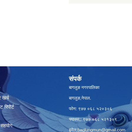
संपर्क
बागलुङ नगरपालिका
ा
 खर्च
बागलुङ,नेपाल.
 रिपोर्ट
फोन: ९७७ ०६८ ५२०३०६
फ्याक्स;: ९७७ ०६८ ५२१३०९
क सहयोग
इमेल:
baglungmun@gmail.com