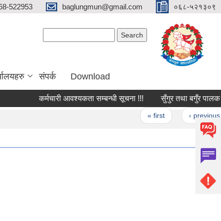
68-522953
baglungmun@gmail.com
०६८-५२१३०९
Search form
Search
्यालयहरु
संपर्क
Download
कर्मचारी आवश्यकता सम्बन्धी सूचना !!!
सुँगुर तथा बगुँर पालक कृषक
Pages
« first
‹ previous