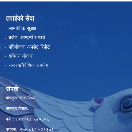
तपाईंको सेवा
सामाजिक सुरक्षा
बजेट, आम्दनी र खर्च
परियोजना अपडेट रिपोर्ट
वर्तमान योजना
राजस्व/वैदेशिक सहयोग
संपर्क
बागलुङ नगरपालिका
बागलुङ,नेपाल.
फोन: ९७७ ०६८ ५२०३०६
फ्याक्स;: ९७७ ०६८ ५२१३०९