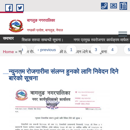
Skip to main content
बागलुङ नगरपालिका
गण्डकी प्रदेश, बागलुङ, नेपाल
समाचार
रिक्त पदमा शिक्षक सरुवा सम्बन्धी सूचना।
नगर प्रमुख स्वरोजगार कार्यक्रम मार्फत सहुल
Pages
« first
‹ previous
1
2
3
4
5
You are here
Home
» न्युनतम रोजगारीमा संलग्न हुनको लागि निवेदन दिने बारेको सूचना
न्युनतम रोजगारीमा संलग्न हुनको लागि निवेदन दिने
बारेको सूचना