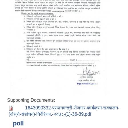
आर्थिक वर्ष २०८२/०८३ को नीति तथा कार्यक्रम, योजना र बजेट पुस्तक
Supporting Documents:
1643090332-प्रधानमन्त्री-रोजगार-कार्यक्रम-सञ्चालन-
(दोस्रो-संशोधन)-निर्देशिका,-२०७८-(1)-36-39.pdf
poll