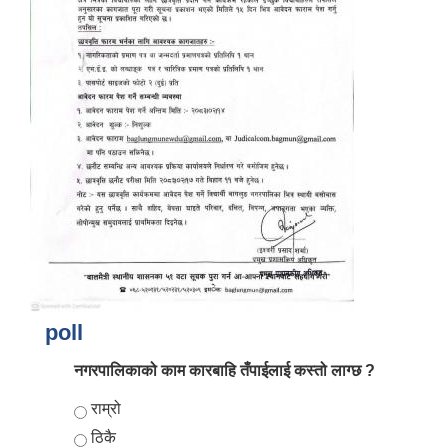
आर्थिक वर्ष २०८२/०८३ को नीति तथा कार्यक्रम, योजना र बजेट पुस्तक
poll
नगरपालिकाको काम कारबाहि तँपाईलाई कस्तो लाग्छ ?
Choices
राम्रो
ठिकै