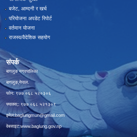
बजेट, आम्दनी र खर्च
परियोजना अपडेट रिपोर्ट
वर्तमान योजना
राजस्व/वैदेशिक सहयोग
संपर्क
बागलुङ नगरपालिका
बागलुङ,नेपाल.
फोन: ९७७ ०६८ ५२०३०६
फ्याक्स;: ९७७ ०६८ ५२१३०९
इमेल:
baglungmun@gmail.com
वेबसाइट:
www.baglung.gov.np