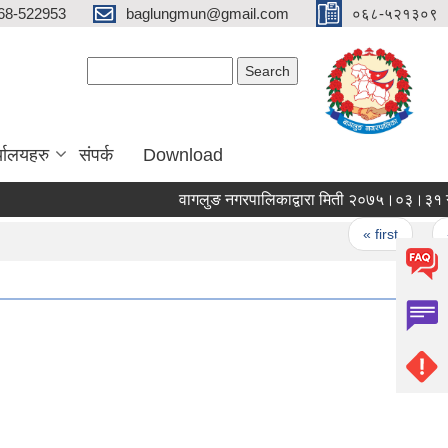
68-522953
baglungmun@gmail.com
०६८-५२१३०९
Search form
Search
्यालयहरु
संपर्क
Download
वागलुङ नगरपालिकाद्वारा मिती २०७५।०३।३१ गते जारी ग
Pages
« first
‹ pre