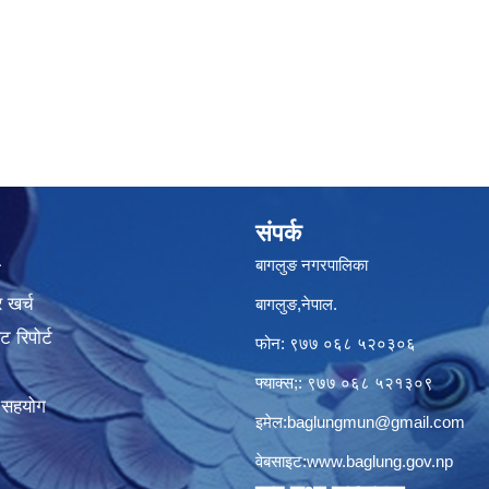
संपर्क
बागलुङ नगरपालिका
ा
 खर्च
बागलुङ,नेपाल.
 रिपोर्ट
फोन: ९७७ ०६८ ५२०३०६
फ्याक्स;: ९७७ ०६८ ५२१३०९
क सहयोग
इमेल:
baglungmun@gmail.com
वेबसाइट:
www.baglung.gov.np