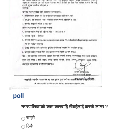
आर्थिक वर्ष २०८२/०८३ को नीति तथा कार्यक्रम, योजना र बजेट पुस्तक
poll
नगरपालिकाको काम कारबाहि तँपाईलाई कस्तो लाग्छ ?
Choices
राम्रो
ठिकै