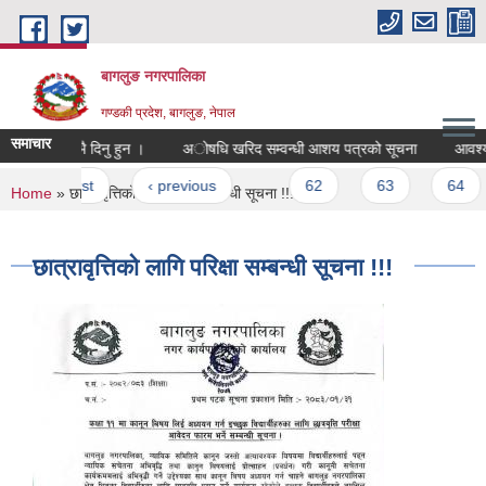
Skip to main content
बागलुङ नगरपालिका
गण्डकी प्रदेश, बागलुङ, नेपाल
समाचार
उपस्थित भै दिनु हुन ।
अोषधि खरिद सम्वन्धी आशय पत्रको सूचना
आवश्यक
Pages
« first
‹ previous
…
62
63
64
You are here
Home
» छात्रावृत्तिको लागि परिक्षा सम्बन्धी सूचना !!!
छात्रावृत्तिको लागि परिक्षा सम्बन्धी सूचना !!!