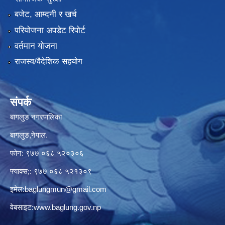
बजेट, आम्दनी र खर्च
परियोजना अपडेट रिपोर्ट
वर्तमान योजना
राजस्व/वैदेशिक सहयोग
संपर्क
बागलुङ नगरपालिका
बागलुङ,नेपाल.
फोन: ९७७ ०६८ ५२०३०६
फ्याक्स;: ९७७ ०६८ ५२१३०९
इमेल:
baglungmun@gmail.com
वेबसाइट:
www.baglung.gov.np