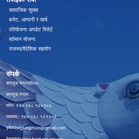
सामाजिक सुरक्षा
बजेट, आम्दनी र खर्च
परियोजना अपडेट रिपोर्ट
वर्तमान योजना
राजस्व/वैदेशिक सहयोग
संपर्क
बागलुङ नगरपालिका
बागलुङ,नेपाल.
फोन: ९७७ ०६८ ५२०३०६
फ्याक्स;: ९७७ ०६८ ५२१३०९
इमेल:
baglungmun@gmail.com
वेबसाइट:
www.baglung.gov.np