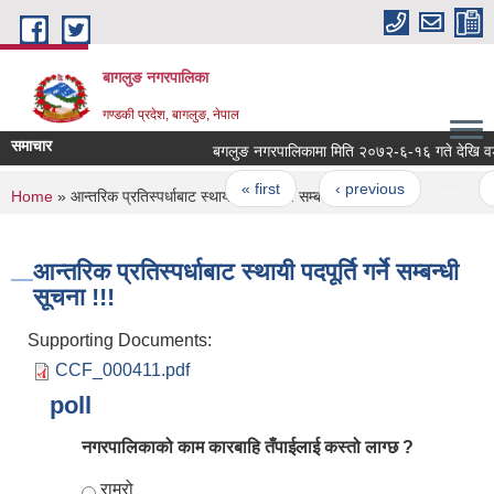
Skip to main content
बागलुङ नगरपालिका
गण्डकी प्रदेश, बागलुङ, नेपाल
समाचार
बगलुङ नगरपालिकामा मिति २०७२-६-१६ गते देखि वडा भ
Pages
« first
‹ previous
…
62
You are here
Home
» आन्तरिक प्रतिस्पर्धाबाट स्थायी पदपूर्ति गर्ने सम्बन्धी सूचना !!!
आन्तरिक प्रतिस्पर्धाबाट स्थायी पदपूर्ति गर्ने सम्बन्धी
सूचना !!!
Supporting Documents:
CCF_000411.pdf
poll
नगरपालिकाको काम कारबाहि तँपाईलाई कस्तो लाग्छ ?
Choices
राम्रो