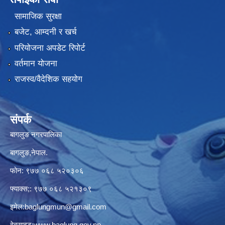
सामाजिक सुरक्षा
बजेट, आम्दनी र खर्च
परियोजना अपडेट रिपोर्ट
वर्तमान योजना
राजस्व/वैदेशिक सहयोग
संपर्क
बागलुङ नगरपालिका
बागलुङ,नेपाल.
फोन: ९७७ ०६८ ५२०३०६
फ्याक्स;: ९७७ ०६८ ५२१३०९
इमेल:
baglungmun@gmail.com
वेबसाइट:
www.baglung.gov.np