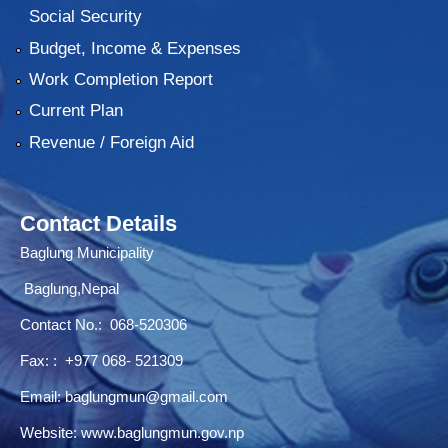
Social Security
Budget, Income & Expenses
Work Completion Report
Current Plan
Revenue / Foreign Aid
Contact Details
Baglung Municipality
Baglung,Nepal
Contact No.:
068-520306
Fax: : +977 068- 521309
Email:
baglungmun@gmail.com
Website:
www.baglungmun.gov.np