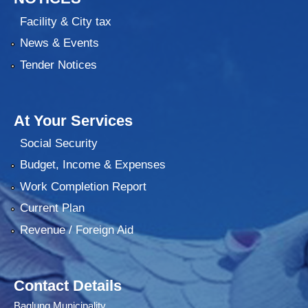
Facility & City tax
News & Events
Tender Notices
At Your Services
Social Security
Budget, Income & Expenses
Work Completion Report
Current Plan
Revenue / Foreign Aid
Contact Details
Baglung Municipality