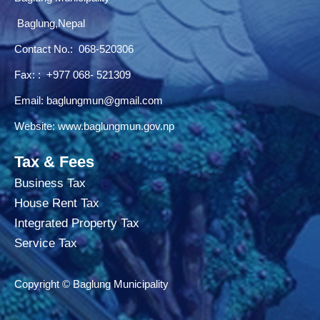
Baglung,Nepal
Contact No.:
068-520306
Fax: : +977 068- 521309
Email:
baglungmun@gmail.com
Website:
www.baglungmun.gov.np
Tax & Fees
Business Tax
House Rent Tax
Integrated Property Tax
Service Tax
Copyright © Baglung Municipality