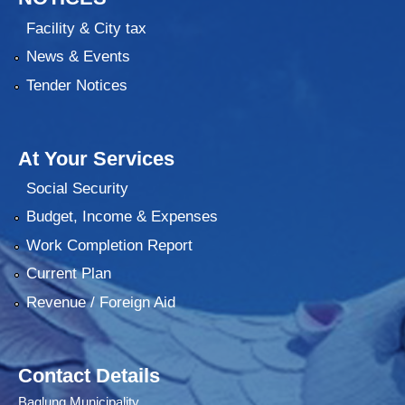
Facility & City tax
News & Events
Tender Notices
At Your Services
Social Security
Budget, Income & Expenses
Work Completion Report
Current Plan
Revenue / Foreign Aid
Contact Details
Baglung Municipality