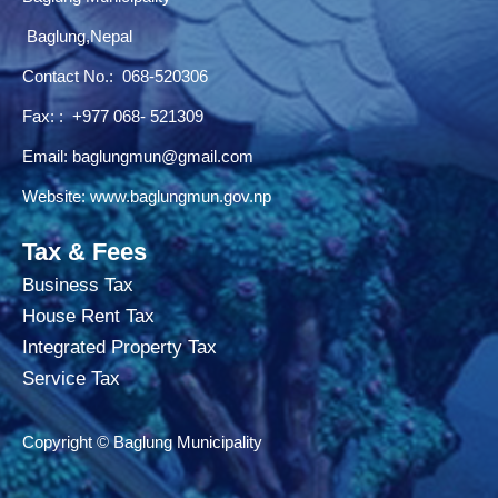
Baglung,Nepal
Contact No.:
068-520306
Fax: : +977 068- 521309
Email:
baglungmun@gmail.com
Website:
www.baglungmun.gov.np
Tax & Fees
Business Tax
House Rent Tax
Integrated Property Tax
Service Tax
Copyright © Baglung Municipality