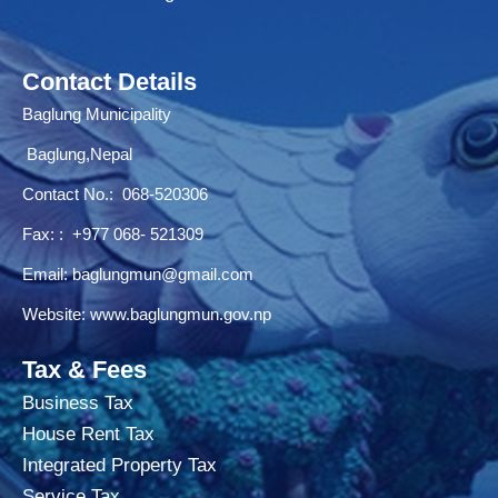
Contact Details
Baglung Municipality
Baglung,Nepal
Contact No.:
068-520306
Fax: : +977 068- 521309
Email:
baglungmun@gmail.com
Website:
www.baglungmun.gov.np
Tax & Fees
Business Tax
House Rent Tax
Integrated Property Tax
Service Tax