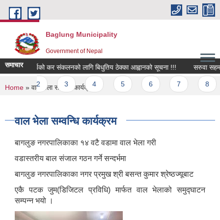
Skip to main content
Baglung Municipality
Government of Nepal
समाचार
बिभिन्न कार्यको कर संकलनको लागि बिधुतिय ठेक्का आह्वानको सूचना !!!
सरुवा सहमतिक
Pages
1
2
3
4
5
6
7
8
You are here
Home
» वाल भेला सम्वन्धि कार्यक्रम
वाल भेला सम्वन्धि कार्यक्रम
बागलुङ नगरपालिकाका १४ वटै वडामा वाल भेला गरी
वडास्तरीय बाल संजाल गठन गर्ने सन्दर्भमा
बागलुङ नगरपालिकाका नगर प्रमुख श्री बसन्त कुमार श्रेष्ठज्यूबाट
एकै पटक जुम(डिजिटल प्रविधि) मार्फत वाल भेलाको समुद्घाटन
सम्पन्न भयो ।