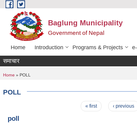
Skip to main content
Baglung Municipality
Government of Nepal
Home
Introduction
Programs & Projects
e
समाचार
You are here
Home
» POLL
POLL
Pages
« first
‹ previous
poll