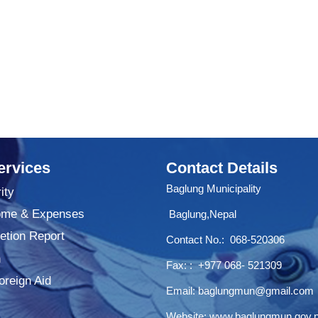
ervices
Contact Details
Baglung Municipality
ity
ome & Expenses
Baglung,Nepal
tion Report
Contact No.:
068-520306
n
Fax: : +977 068- 521309
oreign Aid
Email:
baglungmun@gmail.com
Website:
www.baglungmun.gov.