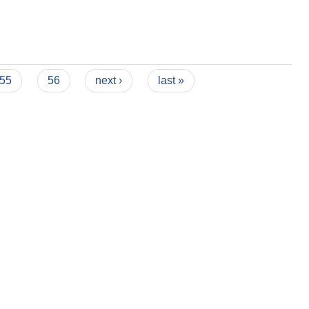
55
56
next ›
last »