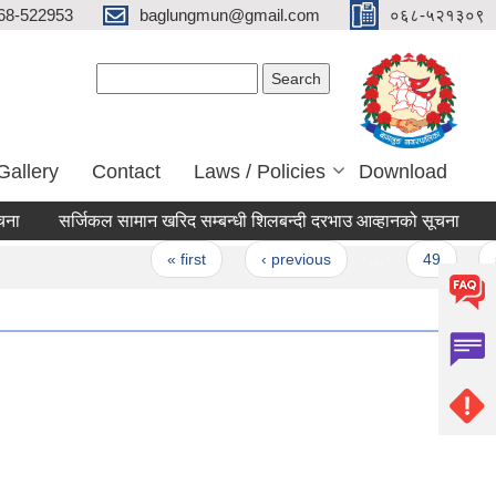
68-522953
baglungmun@gmail.com
०६८-५२१३०९
Search form
Search
Gallery
Contact
Laws / Policies
Download
सर्जिकल सामान खरिद सम्बन्धी शिलबन्दी दरभाउ आव्हानको सूचना
invita
es
« first
‹ previous
…
49
50