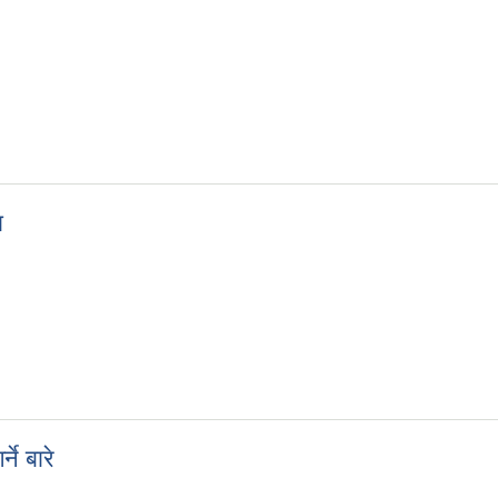
ा
ूचना
ने बारे