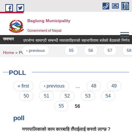
Skip to main content
Baglung Municipality
Government of Nepal
समाचार
 स्थित दैनिक उपभोग्य सामाग्री सम्बन्धी व्यवसायीहरुको सहभागीतामा बसेको बैठकको निर्णय
ges
first
‹ previous
…
55
56
57
58
You are here
Home
» POLL
POLL
Pages
« first
‹ previous
…
48
49
50
51
52
53
54
55
56
poll
नगरपालिकाको काम कारबाहि तँपाईलाई कस्तो लाग्छ ?