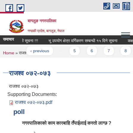
Skip to main content
बागलुङ नगरपालिका
गण्डकी प्रदेश, बागलुङ, नेपाल
समाचार
वार्ता सम्बन्धी सूचना !!!
भू उपयोग क्षेत्र वर्गिकरण सम्बन्धी १५ दिने सूचना
कक्षा १
ages
« first
‹ previous
…
5
6
7
8
You are here
Home
» राजश्व ०७२-०७३
राजश्व ०७२-०७३
राजश्व ०७२-०७३
Supporting Documents:
राजश्व ०७२-०७३.pdf
poll
नगरपालिकाको काम कारबाहि तँपाईलाई कस्तो लाग्छ ?