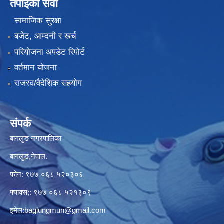
तपाईंको सेवा
सामाजिक सुरक्षा
बजेट, आम्दनी र खर्च
परियोजना अपडेट रिपोर्ट
वर्तमान योजना
राजस्व/वैदेशिक सहयोग
संपर्क
बागलुङ नगरपालिका
बागलुङ,नेपाल.
फोन: ९७७ ०६८ ५२०३०६
फ्याक्स;: ९७७ ०६८ ५२१३०९
इमेल:
baglungmun@gmail.com