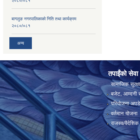
२०८०/०८१
बागलुङ नगरपालिकाको निति तथा कार्यक्रम
२०८०/०८१
अन्य
तपाईंको सेवा
सामाजिक सुरक्ष
बजेट, आम्दनी र
परियोजना अपडेट
वर्तमान योजना
राजस्व/वैदेशि