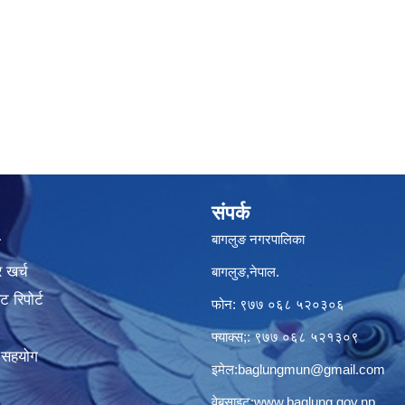
संपर्क
बागलुङ नगरपालिका
ा
 खर्च
बागलुङ,नेपाल.
 रिपोर्ट
फोन: ९७७ ०६८ ५२०३०६
फ्याक्स;: ९७७ ०६८ ५२१३०९
क सहयोग
इमेल:
baglungmun@gmail.com
वेबसाइट:
www.baglung.gov.np