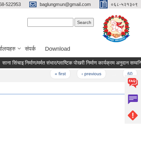
68-522953
baglungmun@gmail.com
०६८-५२१३०९
Search form
Search
्यालयहरु
संपर्क
Download
िंचाइ निर्माण/मर्मत संभार/प्लाष्टिक पोखरी निर्माण कार्यक्रम अनुदान सम्वन्धि प्र
ges
« first
‹ previous
…
60
61