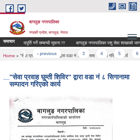
Skip to main content
बागलुङ नगरपालिका
गण्डकी प्रदेश, बागलुङ, नेपाल
समाचार
र सेवामा पदपूर्ति गर्ने सम्बन्धी सूचना !!!
बागलुङ नगरपालिका पशु सेवा शाखाको जानकारी 
ages
« first
‹ previous
…
3
4
5
6
You are here
Home
» "सेवा प्रवाह घुम्ती शिविर" द्वारा वडा नं ८ सिगानामा सम्पादन गरिएको कार्य
"सेवा प्रवाह घुम्ती शिविर" द्वारा वडा नं ८ सिगानामा
सम्पादन गरिएको कार्य