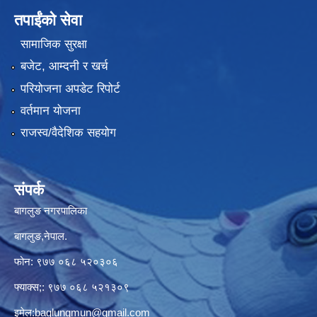
तपाईंको सेवा
सामाजिक सुरक्षा
बजेट, आम्दनी र खर्च
परियोजना अपडेट रिपोर्ट
वर्तमान योजना
राजस्व/वैदेशिक सहयोग
संपर्क
बागलुङ नगरपालिका
बागलुङ,नेपाल.
फोन: ९७७ ०६८ ५२०३०६
फ्याक्स;: ९७७ ०६८ ५२१३०९
इमेल:
baglungmun@gmail.com