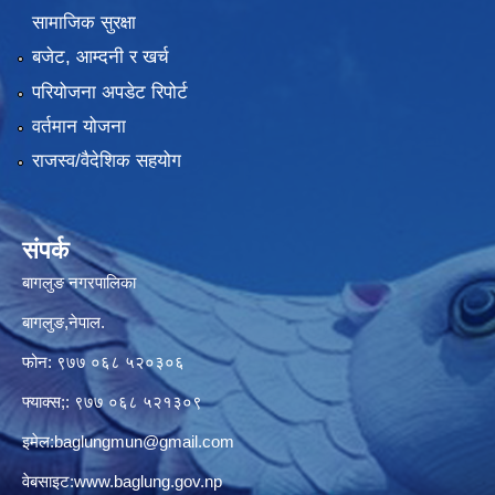
सामाजिक सुरक्षा
बजेट, आम्दनी र खर्च
परियोजना अपडेट रिपोर्ट
वर्तमान योजना
राजस्व/वैदेशिक सहयोग
संपर्क
बागलुङ नगरपालिका
बागलुङ,नेपाल.
फोन: ९७७ ०६८ ५२०३०६
फ्याक्स;: ९७७ ०६८ ५२१३०९
इमेल:
baglungmun@gmail.com
वेबसाइट:
www.baglung.gov.np