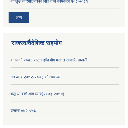
बागलुङ नगरपालिकाको निति तथा कार्यक्रम २०८०/०८१
अन्य
राजस्व/वैदेशिक सहयोग
बानपाको २०७६ साउन देखि पौष मसान्त सम्मको आम्दानी
गत आ.व २०७२-२०७३ को आय व्या
चलु आ.वको आय व्याय(२०७३-२०७४)
राजश्व ०७२-०७३