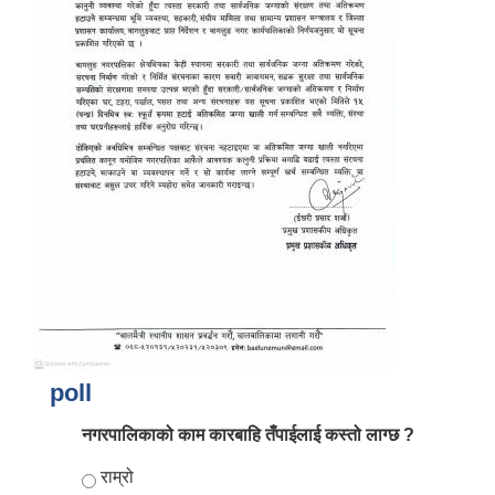
आर्थिक वर्ष २०८२/०८३ को नीति तथा कार्यक्रम, योजना र बजेट पुस्तक
poll
नगरपालिकाको काम कारबाहि तँपाईलाई कस्तो लाग्छ ?
Choices
राम्रो