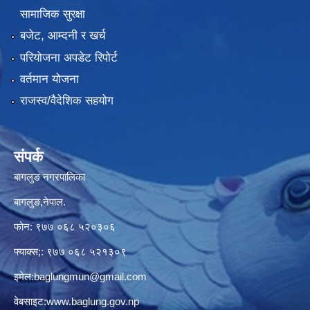
सामाजिक सुरक्षा
बजेट, आम्दनी र खर्च
परियोजना अपडेट रिपोर्ट
वर्तमान योजना
राजस्व/वैदेशिक सहयोग
संपर्क
बागलुङ नगरपालिका
बागलुङ,नेपाल.
फोन: ९७७ ०६८ ५२०३०६
फ्याक्स;: ९७७ ०६८ ५२१३०९
इमेल:
baglungmun@gmail.com
वेबसाइट:
www.baglung.gov.np