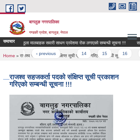
Skip to main content
बागलुङ नगरपालिका
गण्डकी प्रदेश, बागलुङ, नेपाल
समाचार
स्त समयमा ठूला मालबाहक सवारी साधन प्रवेशमा रोक लगाएको सम्बन्धी सूचना !!!
सामाजि
Pages
« first
‹ previous
…
14
15
16
1
You are here
Home
» राजश्व सहजकर्ता पदको संक्षिप्त सूची प्रकाशन गरिएको सम्बन्धी सूचना !!!
राजश्व सहजकर्ता पदको संक्षिप्त सूची प्रकाशन
गरिएको सम्बन्धी सूचना !!!