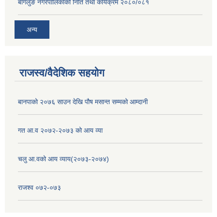
बागलुङ नगरपालिकाको निति तथा कार्यक्रम २०८०/०८१
अन्य
राजस्व/वैदेशिक सहयोग
बानपाको २०७६ साउन देखि पौष मसान्त सम्मको आम्दानी
गत आ.व २०७२-२०७३ को आय व्या
चलु आ.वको आय व्याय(२०७३-२०७४)
राजश्व ०७२-०७३