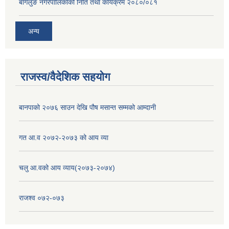
बागलुङ नगरपालिकाको निति तथा कार्यक्रम २०८०/०८१
अन्य
राजस्व/वैदेशिक सहयोग
बानपाको २०७६ साउन देखि पौष मसान्त सम्मको आम्दानी
गत आ.व २०७२-२०७३ को आय व्या
चलु आ.वको आय व्याय(२०७३-२०७४)
राजश्व ०७२-०७३