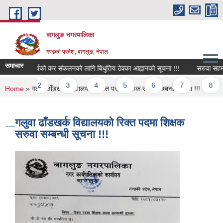
Skip to main content
बागलुङ नगरपालिका
गण्डकी प्रदेश, बागलुङ, नेपाल
समाचार
बिभिन्न कार्यको कर संकलनको लागि बिधुतिय ठेक्का आह्वानको सूचना !!!
सरुवा सहमतिको
Pages
1
2
3
4
5
6
7
8
You are here
Home
» गलुवा ढाँडखर्क विद्यालयको रिक्त पदमा शिक्षक सरुवा सम्बन्धी सूचना !!!
गलुवा ढाँडखर्क विद्यालयको रिक्त पदमा शिक्षक
सरुवा सम्बन्धी सूचना !!!