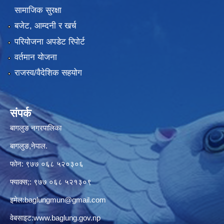
सामाजिक सुरक्षा
बजेट, आम्दनी र खर्च
परियोजना अपडेट रिपोर्ट
वर्तमान योजना
राजस्व/वैदेशिक सहयोग
संपर्क
बागलुङ नगरपालिका
बागलुङ,नेपाल.
फोन: ९७७ ०६८ ५२०३०६
फ्याक्स;: ९७७ ०६८ ५२१३०९
इमेल:
baglungmun@gmail.com
वेबसाइट:
www.baglung.gov.np