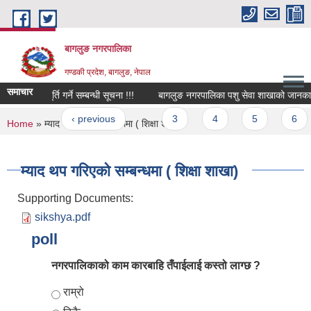
Skip to main content
बागलुङ नगरपालिका
गण्डकी प्रदेश, बागलुङ, नेपाल
समाचार
सेवामा पदपूर्ति गर्ने सम्बन्धी सूचना !!!
बागलुङ नगरपालिका पशु सेवा शाखाको जानकारी !
ages
« first
‹ previous
…
3
4
5
6
You are here
Home
» म्याद थप गरिएको सम्बन्धमा ( शिक्षा शाखा)
म्याद थप गरिएको सम्बन्धमा ( शिक्षा शाखा)
Supporting Documents:
sikshya.pdf
poll
नगरपालिकाको काम कारबाहि तँपाईलाई कस्तो लाग्छ ?
Choices
राम्रो