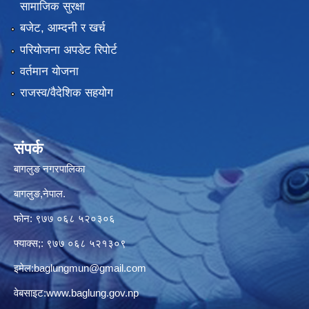
सामाजिक सुरक्षा
बजेट, आम्दनी र खर्च
परियोजना अपडेट रिपोर्ट
वर्तमान योजना
राजस्व/वैदेशिक सहयोग
संपर्क
बागलुङ नगरपालिका
बागलुङ,नेपाल.
फोन: ९७७ ०६८ ५२०३०६
फ्याक्स;: ९७७ ०६८ ५२१३०९
इमेल:
baglungmun@gmail.com
वेबसाइट:
www.baglung.gov.np