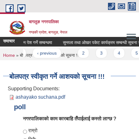
Skip to main content
बागलुङ नगरपालिका
गण्डकी प्रदेश, बागलुङ, नेपाल
समाचार
भाउ कोटेशन पेश गर्ने सम्बन्धमा
सुन्तला तथा ओखर पकेट कार्यक्रम सम्बन्धी सूचना !!!
Pages
« first
‹ previous
…
2
3
4
5
You are here
Home
» बोलपत्र स्वीकृत गर्ने आशयको सूचना !!!
बोलपत्र स्वीकृत गर्ने आशयको सूचना !!!
Supporting Documents:
ashayako suchana.pdf
poll
नगरपालिकाको काम कारबाहि तँपाईलाई कस्तो लाग्छ ?
Choices
राम्रो