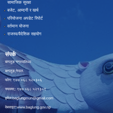
सामाजिक सुरक्षा
बजेट, आम्दनी र खर्च
परियोजना अपडेट रिपोर्ट
वर्तमान योजना
राजस्व/वैदेशिक सहयोग
संपर्क
बागलुङ नगरपालिका
बागलुङ,नेपाल.
फोन: ९७७ ०६८ ५२०३०६
फ्याक्स;: ९७७ ०६८ ५२१३०९
इमेल:
baglungmun@gmail.com
वेबसाइट:
www.baglung.gov.np