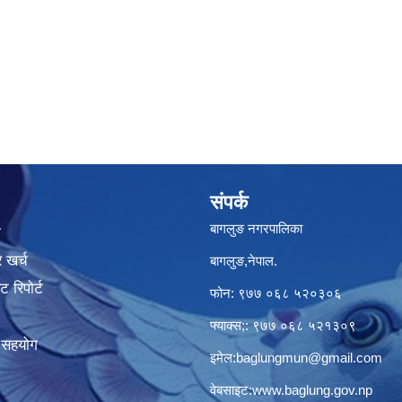
संपर्क
बागलुङ नगरपालिका
ा
 खर्च
बागलुङ,नेपाल.
 रिपोर्ट
फोन: ९७७ ०६८ ५२०३०६
फ्याक्स;: ९७७ ०६८ ५२१३०९
क सहयोग
इमेल:
baglungmun@gmail.com
वेबसाइट:
www.baglung.gov.np