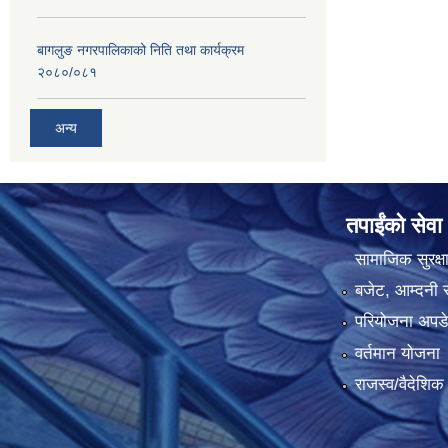
बागलुङ नगरपालिकाको निति तथा कार्यक्रम
२०८०/०८१
अन्य
तपाईंको सेवा
सामाजिक सुरक्ष
बजेट, आम्दनी र
परियोजना अपडेट
वर्तमान योजना
राजस्व/वैदेशि