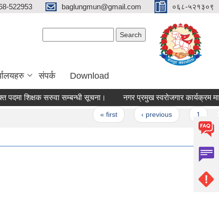
68-522953
baglungmun@gmail.com
०६८-५२१३०९
Search form
Search
्यालयहरु
संपर्क
Download
दमा शिक्षक सरुवा सम्बन्धी सूचना।
नगर प्रमुख स्वरोजगार कार्यक्रम मार्फत 
ges
« first
‹ previous
1
2