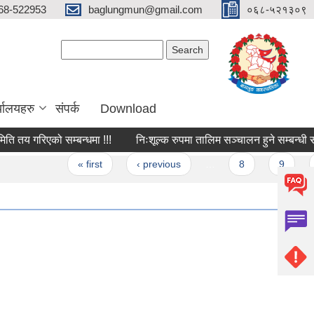
68-522953
baglungmun@gmail.com
०६८-५२१३०९
Search form
Search
्यालयहरु
संपर्क
Download
ि तय गरिएको सम्बन्धमा !!!
निःशूल्क रुपमा तालिम सञ्चालन हुने सम्बन्
« first
‹ previous
…
8
9
1