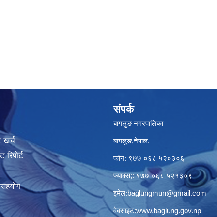
संपर्क
बागलुङ नगरपालिका
ा
 खर्च
बागलुङ,नेपाल.
 रिपोर्ट
फोन: ९७७ ०६८ ५२०३०६
फ्याक्स;: ९७७ ०६८ ५२१३०९
क सहयोग
इमेल:
baglungmun@gmail.com
वेबसाइट:
www.baglung.gov.np