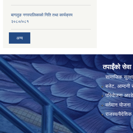
बागलुङ नगरपालिकाको निति तथा कार्यक्रम
२०८०/०८१
अन्य
तपाईंको सेवा
सामाजिक सुरक्ष
बजेट, आम्दनी र
परियोजना अपडेट
वर्तमान योजना
राजस्व/वैदेशि