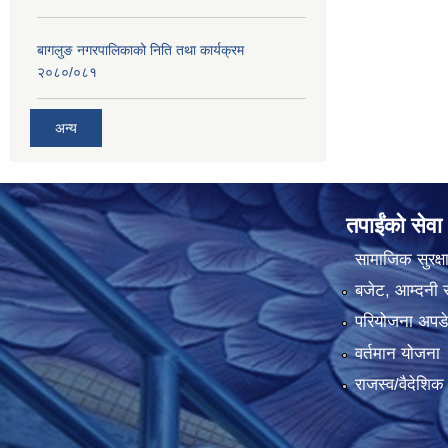
बागलुङ नगरपालिकाको निति तथा कार्यक्रम
२०८०/०८१
अन्य
तपाईंको सेवा
सामाजिक सुरक्ष
बजेट, आम्दनी र
परियोजना अपडेट
वर्तमान योजना
राजस्व/वैदेशि