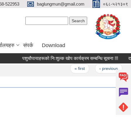
68-522953
baglungmun@gmail.com
०६८-५२१३०९
Search form
Search
्यालयहरु
संपर्क
Download
पशुचौपायाहरूको निःशुल्क खोप कार्यक्रम सम्बन्धि सूचना !!!
दररेट प
Pages
« first
‹ previous
…