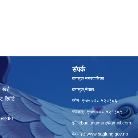
संपर्क
बागलुङ नगरपालिका
ा
 खर्च
बागलुङ,नेपाल.
 रिपोर्ट
फोन: ९७७ ०६८ ५२०३०६
फ्याक्स;: ९७७ ०६८ ५२१३०९
क सहयोग
इमेल:
baglungmun@gmail.com
वेबसाइट:
www.baglung.gov.np