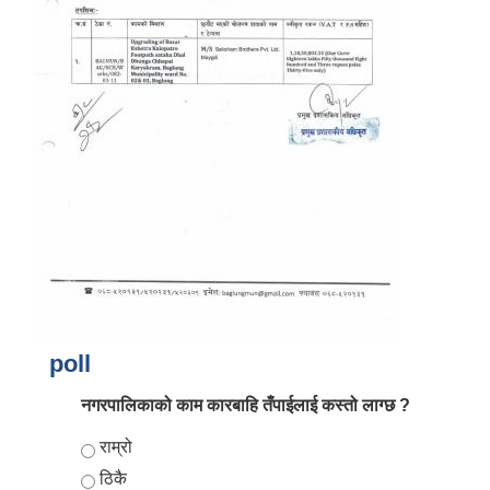
आर्थिक वर्ष २०८२/०८३ को नीति तथा कार्यक्रम, योजना र बजेट पुस्तक
poll
नगरपालिकाको काम कारबाहि तँपाईलाई कस्तो लाग्छ ?
Choices
राम्रो
ठिकै