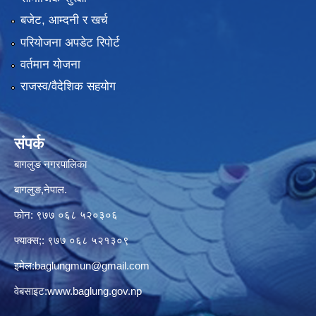
बजेट, आम्दनी र खर्च
परियोजना अपडेट रिपोर्ट
वर्तमान योजना
राजस्व/वैदेशिक सहयोग
संपर्क
बागलुङ नगरपालिका
बागलुङ,नेपाल.
फोन: ९७७ ०६८ ५२०३०६
फ्याक्स;: ९७७ ०६८ ५२१३०९
इमेल:
baglungmun@gmail.com
वेबसाइट:
www.baglung.gov.np