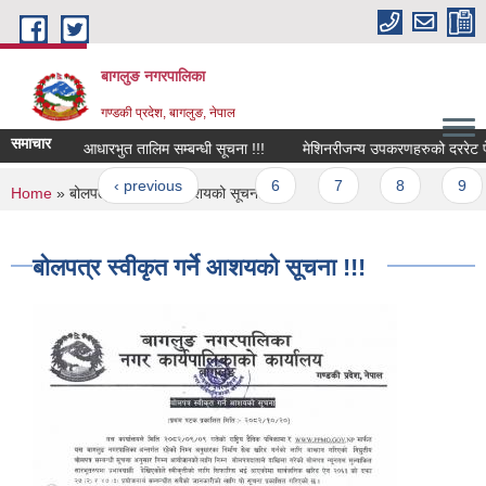
Skip to main content
बागलुङ नगरपालिका
गण्डकी प्रदेश, बागलुङ, नेपाल
समाचार
लापकर्ताकाे आधारभुत तालिम सम्बन्धी सूचना !!!
मेशिनरीजन्य उपकरणहरुको दररेट पेश गर्न
ages
« first
‹ previous
…
6
7
8
9
You are here
Home
» बोलपत्र स्वीकृत गर्ने आशयको सूचना !!!
बोलपत्र स्वीकृत गर्ने आशयको सूचना !!!