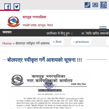
Skip to main content
बागलुङ नगरपालिका
गण्डकी प्रदेश, बागलुङ, नेपाल
समाचार
उपस्थित भै दिनु हुन ।
अोषधि खरिद सम्वन्धी आ
Pages
« first
‹ previous
…
6
You are here
Home
» बोलपत्र स्वीकृत गर्ने आशयको सूचना !!!
बोलपत्र स्वीकृत गर्ने आशयको सूचना !!!