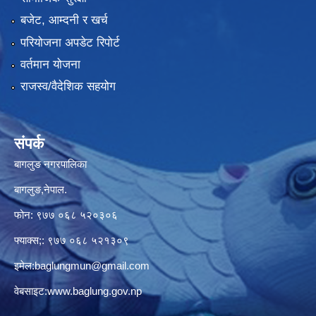
बजेट, आम्दनी र खर्च
परियोजना अपडेट रिपोर्ट
वर्तमान योजना
राजस्व/वैदेशिक सहयोग
संपर्क
बागलुङ नगरपालिका
बागलुङ,नेपाल.
फोन: ९७७ ०६८ ५२०३०६
फ्याक्स;: ९७७ ०६८ ५२१३०९
इमेल:
baglungmun@gmail.com
वेबसाइट:
www.baglung.gov.np