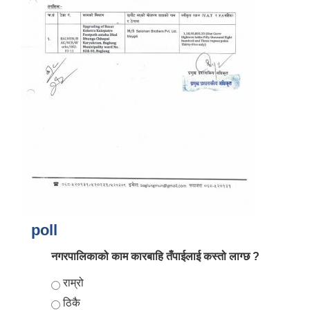
आर्थिक वर्ष २०८२/०८३ को नीति तथा कार्यक्रम, योजना र बजेट पुस्तक
poll
नगरपालिकाको काम कारबाहि तँपाईलाई कस्तो लाग्छ ?
Choices
राम्रो
ठिकै