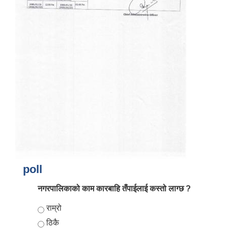
आर्थिक वर्ष २०८२/०८३ को नीति तथा कार्यक्रम, योजना र बजेट पुस्तक
poll
नगरपालिकाको काम कारबाहि तँपाईलाई कस्तो लाग्छ ?
Choices
राम्रो
ठिकै