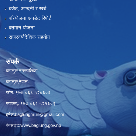
बजेट, आम्दनी र खर्च
परियोजना अपडेट रिपोर्ट
वर्तमान योजना
राजस्व/वैदेशिक सहयोग
संपर्क
बागलुङ नगरपालिका
बागलुङ,नेपाल.
फोन: ९७७ ०६८ ५२०३०६
फ्याक्स;: ९७७ ०६८ ५२१३०९
इमेल:
baglungmun@gmail.com
वेबसाइट:
www.baglung.gov.np