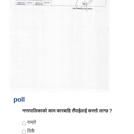
आर्थिक वर्ष २०८२/०८३ को नीति तथा कार्यक्रम, योजना र बजेट पुस्तक
poll
नगरपालिकाको काम कारबाहि तँपाईलाई कस्तो लाग्छ ?
Choices
राम्रो
ठिकै