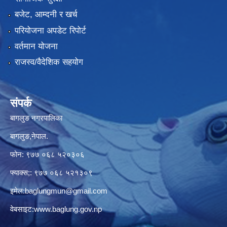
बजेट, आम्दनी र खर्च
परियोजना अपडेट रिपोर्ट
वर्तमान योजना
राजस्व/वैदेशिक सहयोग
संपर्क
बागलुङ नगरपालिका
बागलुङ,नेपाल.
फोन: ९७७ ०६८ ५२०३०६
फ्याक्स;: ९७७ ०६८ ५२१३०९
इमेल:
baglungmun@gmail.com
वेबसाइट:
www.baglung.gov.np