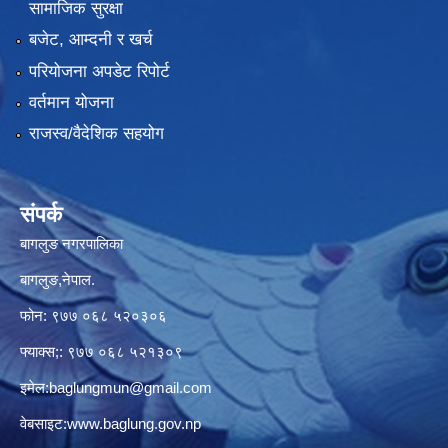
सामाजिक सुरक्षा
बजेट, आम्दनी र खर्च
परियोजना अपडेट रिपोर्ट
वर्तमान योजना
राजस्व/वैदेशिक सहयोग
संपर्क
बागलुङ नगरपालिका
बागलुङ,नेपाल.
फोन: ९७७ ०६८ ५२०३०६
फ्याक्स;: ९७७ ०६८ ५२१३०९
इमेल:
baglungmun@gmail.com
वेबसाइट:
www.baglung.gov.np