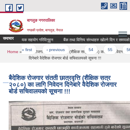
Skip to main content
बागलुङ नगरपालिका
गण्डकी प्रदेश, बागलुङ, नेपाल
समाचार
आवश्यक सहयोग गरिदिनुहुन
बैंक तथा वित्तिय संस्थाहरु खोल्ने दिन र समयको सूचन
Pages
« first
‹ previous
…
54
55
56
You are here
Home
» बैदेशिक रोजगार संतती छात्रवृत्ति (शैक्षिक सत्र २०८०) का लागि निवेदन
दिनेबारे वैदेशिक रोजगार बोर्ड सचिवालयको सूचना !!!
बैदेशिक रोजगार संतती छात्रवृत्ति (शैक्षिक सत्र
२०८०) का लागि निवेदन दिनेबारे वैदेशिक रोजगार
बोर्ड सचिवालयको सूचना !!!