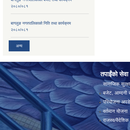
२०८०/०८१
बागलुङ नगरपालिकाको निति तथा कार्यक्रम
२०८०/०८१
अन्य
तपाईंको सेवा
सामाजिक सुरक्ष
बजेट, आम्दनी र
परियोजना अपडेट
वर्तमान योजना
राजस्व/वैदेशि