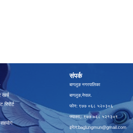
संपर्क
बागलुङ नगरपालिका
ा
 खर्च
बागलुङ,नेपाल.
 रिपोर्ट
फोन: ९७७ ०६८ ५२०३०६
फ्याक्स;: ९७७ ०६८ ५२१३०९
क सहयोग
इमेल:
baglungmun@gmail.com