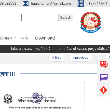
68-522953
baglungmun@gmail.com
०६८-५२१३०९
Search form
Search
्यालयहरु
संपर्क
Download
विविरण उपलब्ध गराईदिने बारे
सामाजिक परिचालक (पशु प्राविधिक) करारमा पद
Pages
« first
‹ previous
…
52
ूचना !!!