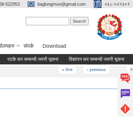
68-522953
baglungmun@gmail.com
०६८-५२१३०९
Search form
Search
्यालयहरु
संपर्क
Download
टके कर सम्बन्धी जरुरी सूचना
विज्ञापन कर सम्बन्धी जरुरी सूचना
कार्
Pages
« first
‹ previous
…
62