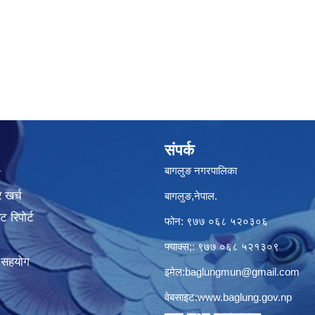
संपर्क
बागलुङ नगरपालिका
ा
 खर्च
बागलुङ,नेपाल.
 रिपोर्ट
फोन: ९७७ ०६८ ५२०३०६
फ्याक्स;: ९७७ ०६८ ५२१३०९
क सहयोग
इमेल:
baglungmun@gmail.com
वेबसाइट:
www.baglung.gov.np