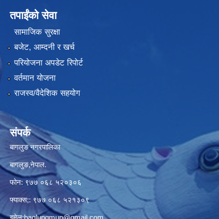
तपाईंको सेवा
सामाजिक सुरक्षा
बजेट, आम्दनी र खर्च
परियोजना अपडेट रिपोर्ट
वर्तमान योजना
राजस्व/वैदेशिक सहयोग
संपर्क
बागलुङ नगरपालिका
बागलुङ,नेपाल.
फोन: ९७७ ०६८ ५२०३०६
फ्याक्स;: ९७७ ०६८ ५२१३०९
इमेल:
baglungmun@gmail.com