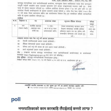
आर्थिक वर्ष २०८२/०८३ को नीति तथा कार्यक्रम, योजना र बजेट पुस्तक
poll
नगरपालिकाको काम कारबाहि तँपाईलाई कस्तो लाग्छ ?