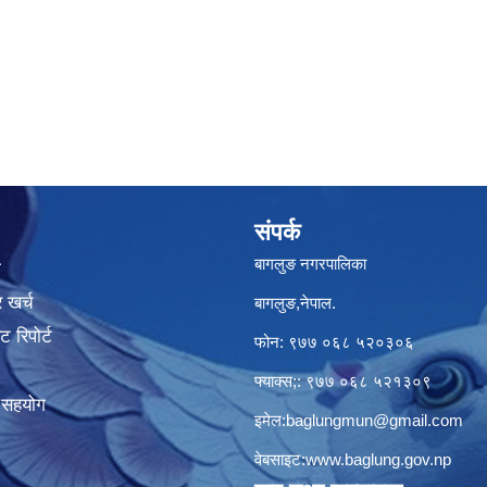
संपर्क
बागलुङ नगरपालिका
ा
 खर्च
बागलुङ,नेपाल.
 रिपोर्ट
फोन: ९७७ ०६८ ५२०३०६
फ्याक्स;: ९७७ ०६८ ५२१३०९
क सहयोग
इमेल:
baglungmun@gmail.com
वेबसाइट:
www.baglung.gov.np