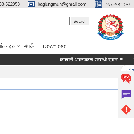
68-522953
baglungmun@gmail.com
०६८-५२१३०९
Search form
Search
्यालयहरु
संपर्क
Download
कर्मचारी आवश्यकता सम्बन्धी सूचना !!!
सुँगुर
Pages
« first