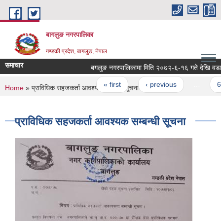
Skip to main content
बागलुङ नगरपालिका
गण्डकी प्रदेश, बागलुङ, नेपाल
समाचार
बगलुङ नगरपालिकामा मिति २०७२-६-१६ गते देखि वडा भेल
Pages
« first
‹ previous
…
62
You are here
Home
» प्राविधिक सहजकर्ता आवश्यक सम्बन्धी सूचना
प्राविधिक सहजकर्ता आवश्यक सम्बन्धी सूचना