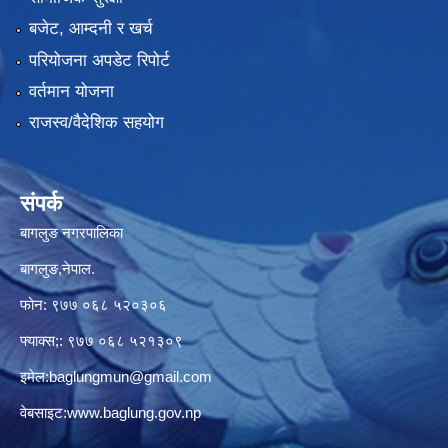
बजेट, आम्दनी र खर्च
परियोजना अपडेट रिपोर्ट
वर्तमान योजना
राजस्व/वैदेशिक सहयोग
संपर्क
बागलुङ नगरपालिका
बागलुङ,नेपाल.
फोन: ९७७ ०६८ ५२०३०६
फ्याक्स;: ९७७ ०६८ ५२१३०९
इमेल:
baglungmun@gmail.com
वेबसाइट:
www.baglung.gov.np